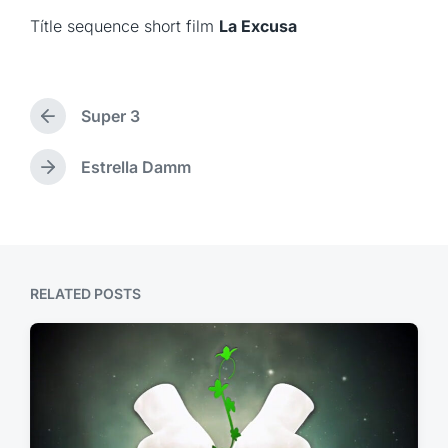
Títle sequence short film
La Excusa
Super 3
P
r
e
Estrella Damm
N
v
e
i
x
o
t
u
p
s
o
p
RELATED POSTS
s
o
t
s
:
t
: