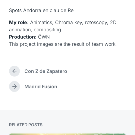
Spots Andorra en clau de Re
My role:
Animatics, Chroma key, rotoscopy, 2D
animation, compositing.
Production:
ÖWN
This project images are the result of team work.
Con Z de Zapatero
P
r
e
Madrid Fusión
N
v
e
i
x
o
t
u
p
s
o
p
RELATED POSTS
s
o
t
s