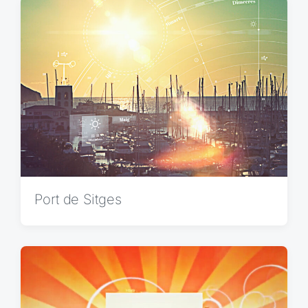
:
t
:
Port de Sitges